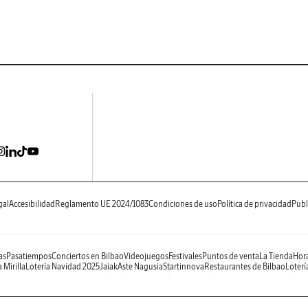
gal
Accesibilidad
Reglamento UE 2024/1083
Condiciones de uso
Política de privacidad
Publ
as
Pasatiempos
Conciertos en Bilbao
Videojuegos
Festivales
Puntos de venta
La Tienda
Hora
 Mirilla
Lotería Navidad 2025
Jaiak
Aste Nagusia
Startinnova
Restaurantes de Bilbao
Loterí