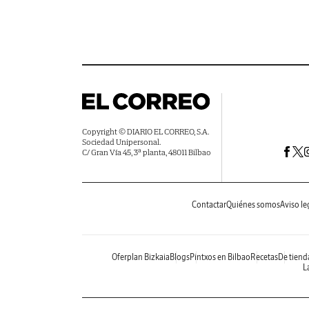
Copyright © DIARIO EL CORREO, S.A.
Sociedad Unipersonal.
C/ Gran Vía 45, 3ª planta, 48011 Bilbao
Contactar
Quiénes somos
Aviso le
Oferplan Bizkaia
Blogs
Pintxos en Bilbao
Recetas
De tiend
La