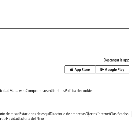
Descargar la app
App Store
Google Play
icidad
Mapa web
Compromisos editoriales
Política de cookies
rio de misas
Estaciones de esquí
Directorio de empresas
Ofertas Internet
Clasificados
a de Navidad
Lotería del Niño