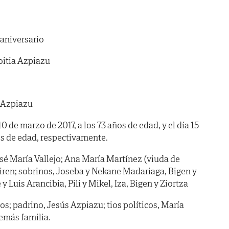
 aniversario
oitia Azpiazu
 Azpiazu
10 de marzo de 2017, a los 73 años de edad, y el día 15
ños de edad, respectivamente.
sé María Vallejo; Ana María Martínez (viuda de
iren; sobrinos, Joseba y Nekane Madariaga, Bigen y
 Luis Arancibia, Pili y Mikel, Iza, Bigen y Ziortza
íos; padrino, Jesús Azpiazu; tios políticos, María
demás familia.