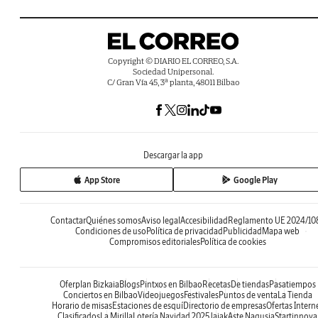
Copyright © DIARIO EL CORREO, S.A.
Sociedad Unipersonal.
C/ Gran Vía 45, 3ª planta, 48011 Bilbao
Descargar la app
App Store
Google Play
Contactar
Quiénes somos
Aviso legal
Accesibilidad
Reglamento UE 2024/10
Condiciones de uso
Política de privacidad
Publicidad
Mapa web
Compromisos editoriales
Política de cookies
Oferplan Bizkaia
Blogs
Pintxos en Bilbao
Recetas
De tiendas
Pasatiempos
Conciertos en Bilbao
Videojuegos
Festivales
Puntos de venta
La Tienda
Horario de misas
Estaciones de esquí
Directorio de empresas
Ofertas Intern
Clasificados
La Mirilla
Lotería Navidad 2025
Jaiak
Aste Nagusia
Startinnova