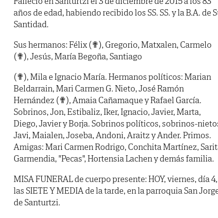
Falleció en Santurtzi el 3 de diciembre de 2015 a los 83
años de edad, habiendo recibido los SS. SS. y la B.A. de 
Santidad.
Sus hermanos: Félix (✟), Gregorio, Matxalen, Carmelo
(✟), Jesús, María Begoña, Santiago
(✟), Mila e Ignacio María. Hermanos políticos: Marian
Beldarrain, Mari Carmen G. Nieto, José Ramón
Hernández (✟), Amaia Cañamaque y Rafael García.
Sobrinos, Jon, Estibaliz, Iker, Ignacio, Javier, Marta,
Diego, Javier y Borja. Sobrinos políticos, sobrinos-nieto
Javi, Maialen, Joseba, Andoni, Araitz y Ander. Primos.
Amigas: Mari Carmen Rodrigo, Conchita Martínez, Sari
Garmendia, "Pecas", Hortensia Lachen y demás familia.
MISA FUNERAL de cuerpo presente: HOY, viernes, día 4,
las SIETE Y MEDIA de la tarde, en la parroquia San Jorge
de Santurtzi.