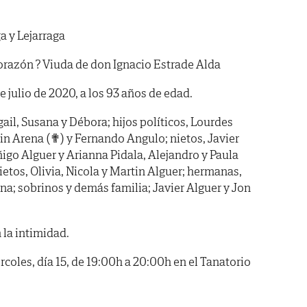
a y Lejarraga
orazón ? Viuda de don Ignacio Estrade Alda
de julio de 2020, a los 93 años de edad.
gail, Susana y Débora; hijos políticos, Lourdes
tin Arena (✟) y Fernando Angulo; nietos, Javier
ñigo Alguer y Arianna Pidala, Alejandro y Paula
ietos, Olivia, Nicola y Martin Alguer; hermanas,
na; sobrinos y demás familia; Javier Alguer y Jon
 la intimidad.
les, día 15, de 19:00h a 20:00h en el Tanatorio