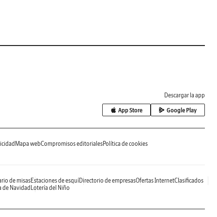
Descargar la app
App Store
Google Play
icidad
Mapa web
Compromisos editoriales
Política de cookies
rio de misas
Estaciones de esquí
Directorio de empresas
Ofertas Internet
Clasificados
a de Navidad
Lotería del Niño