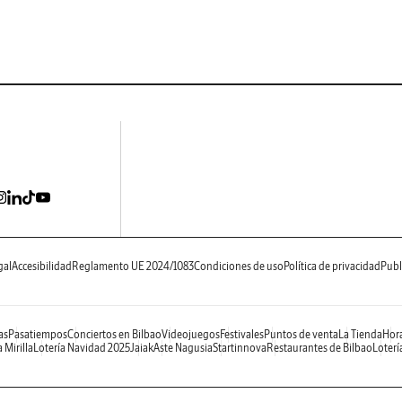
gal
Accesibilidad
Reglamento UE 2024/1083
Condiciones de uso
Política de privacidad
Publ
as
Pasatiempos
Conciertos en Bilbao
Videojuegos
Festivales
Puntos de venta
La Tienda
Hora
 Mirilla
Lotería Navidad 2025
Jaiak
Aste Nagusia
Startinnova
Restaurantes de Bilbao
Loterí