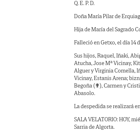
Q. E. P. D.
Doña María Pilar de Erquiag
Hija de María del Sagrado C
Falleció en Getxo, el día 14 
Sus hijos, Raquel, Iñaki, Abi
Atucha, Jose Mª Vicinay, Ki
Alguer y Virginia Comella, I
Vicinay, Estanis Arena; bizn
Begoña (✟), Carmen y Cristi
Abasolo.
La despedida se realizará en
SALA VELATORIO: HOY, miérco
Sarria de Algorta.