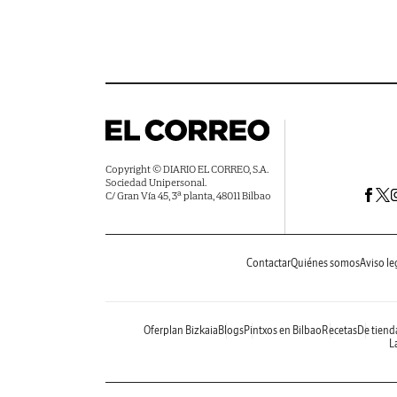
Copyright © DIARIO EL CORREO, S.A.
Sociedad Unipersonal.
C/ Gran Vía 45, 3ª planta, 48011 Bilbao
Contactar
Quiénes somos
Aviso le
Oferplan Bizkaia
Blogs
Pintxos en Bilbao
Recetas
De tiend
La