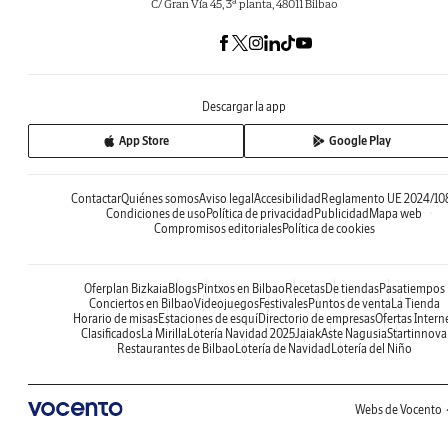
C/ Gran Vía 45, 3ª planta, 48011 Bilbao
Descargar la app
App Store
Google Play
Contactar
Quiénes somos
Aviso legal
Accesibilidad
Reglamento UE 2024/10
Condiciones de uso
Política de privacidad
Publicidad
Mapa web
Compromisos editoriales
Política de cookies
Oferplan Bizkaia
Blogs
Pintxos en Bilbao
Recetas
De tiendas
Pasatiempos
Conciertos en Bilbao
Videojuegos
Festivales
Puntos de venta
La Tienda
Horario de misas
Estaciones de esquí
Directorio de empresas
Ofertas Intern
Clasificados
La Mirilla
Lotería Navidad 2025
Jaiak
Aste Nagusia
Startinnova
Restaurantes de Bilbao
Lotería de Navidad
Lotería del Niño
Webs de Vocento