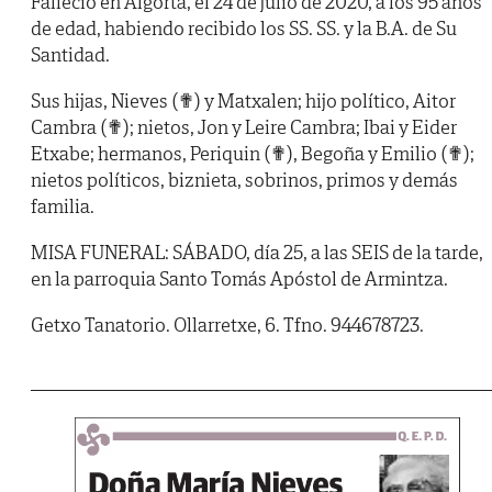
Falleció en Algorta, el 24 de julio de 2020, a los 95 años
de edad, habiendo recibido los SS. SS. y la B.A. de Su
Santidad.
Sus hijas, Nieves (✟) y Matxalen; hijo político, Aitor
Cambra (✟); nietos, Jon y Leire Cambra; Ibai y Eider
Etxabe; hermanos, Periquin (✟), Begoña y Emilio (✟);
nietos políticos, biznieta, sobrinos, primos y demás
familia.
MISA FUNERAL: SÁBADO, día 25, a las SEIS de la tarde,
en la parroquia Santo Tomás Apóstol de Armintza.
Getxo Tanatorio. Ollarretxe, 6. Tfno. 944678723.