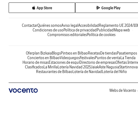
App Store
Google Play
Contactar
Quiénes somos
Aviso legal
Accesibilidad
Reglamento UE 2024/10
Condiciones de uso
Política de privacidad
Publicidad
Mapa web
Compromisos editoriales
Política de cookies
Oferplan Bizkaia
Blogs
Pintxos en Bilbao
Recetas
De tiendas
Pasatiempos
Conciertos en Bilbao
Videojuegos
Festivales
Puntos de venta
La Tienda
Horario de misas
Estaciones de esquí
Directorio de empresas
Ofertas Intern
Clasificados
La Mirilla
Lotería Navidad 2025
Jaiak
Aste Nagusia
Startinnova
Restaurantes de Bilbao
Lotería de Navidad
Lotería del Niño
Webs de Vocento