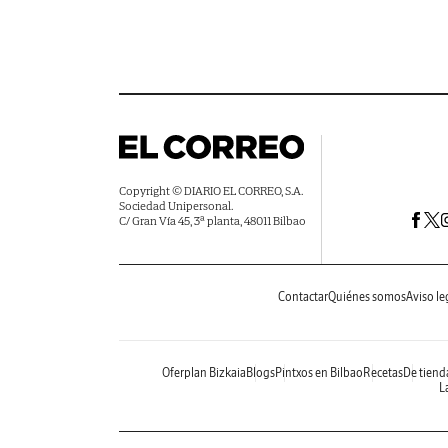
Copyright © DIARIO EL CORREO, S.A.
Sociedad Unipersonal.
C/ Gran Vía 45, 3ª planta, 48011 Bilbao
Contactar
Quiénes somos
Aviso le
Oferplan Bizkaia
Blogs
Pintxos en Bilbao
Recetas
De tiend
La