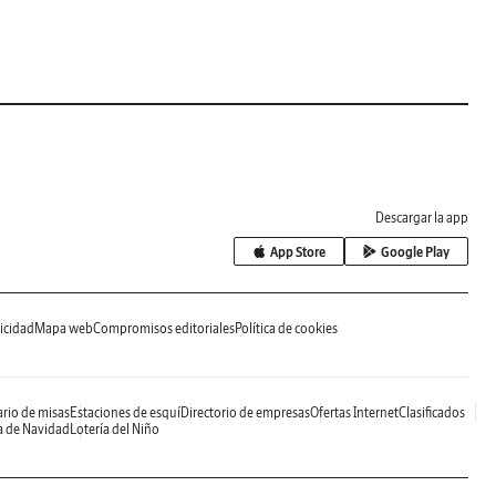
Descargar la app
App Store
Google Play
icidad
Mapa web
Compromisos editoriales
Política de cookies
rio de misas
Estaciones de esquí
Directorio de empresas
Ofertas Internet
Clasificados
a de Navidad
Lotería del Niño