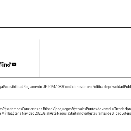
gal
Accesibilidad
Reglamento UE 2024/1083
Condiciones de uso
Política de privacidad
Publ
as
Pasatiempos
Conciertos en Bilbao
Videojuegos
Festivales
Puntos de venta
La Tienda
Hora
 Mirilla
Lotería Navidad 2025
Jaiak
Aste Nagusia
Startinnova
Restaurantes de Bilbao
Loterí