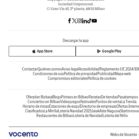
Sociedad Unipersonal.
C/ Gran Vía 45, 3ª planta, 48011 Bilbao
Descargar la app
App Store
Google Play
Contactar
Quiénes somos
Aviso legal
Accesibilidad
Reglamento UE 2024/10
Condiciones de uso
Política de privacidad
Publicidad
Mapa web
Compromisos editoriales
Política de cookies
Oferplan Bizkaia
Blogs
Pintxos en Bilbao
Recetas
De tiendas
Pasatiempos
Conciertos en Bilbao
Videojuegos
Festivales
Puntos de venta
La Tienda
Horario de misas
Estaciones de esquí
Directorio de empresas
Ofertas Intern
Clasificados
La Mirilla
Lotería Navidad 2025
Jaiak
Aste Nagusia
Startinnova
Restaurantes de Bilbao
Lotería de Navidad
Lotería del Niño
Webs de Vocento