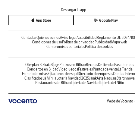
Descargar la app
App Store
Google Play
Contactar
Quiénes somos
Aviso legal
Accesibilidad
Reglamento UE 2024/10
Condiciones de uso
Política de privacidad
Publicidad
Mapa web
Compromisos editoriales
Política de cookies
Oferplan Bizkaia
Blogs
Pintxos en Bilbao
Recetas
De tiendas
Pasatiempos
Conciertos en Bilbao
Videojuegos
Festivales
Puntos de venta
La Tienda
Horario de misas
Estaciones de esquí
Directorio de empresas
Ofertas Intern
Clasificados
La Mirilla
Lotería Navidad 2025
Jaiak
Aste Nagusia
Startinnova
Restaurantes de Bilbao
Lotería de Navidad
Lotería del Niño
Webs de Vocento