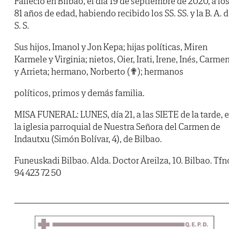
Falleció en Bilbao, el día 19 de septiembre de 2020, a lo
81 años de edad, habiendo recibido los SS. SS. y la B. A. 
S. S.
Sus hijos, Imanol y Jon Kepa; hijas políticas, Miren
Karmele y Virginia; nietos, Oier, Irati, Irene, Inés, Carme
y Arrieta; hermano, Norberto (✟); hermanos
políticos, primos y demás familia.
MISA FUNERAL: LUNES, día 21, a las SIETE de la tarde, 
la iglesia parroquial de Nuestra Señora del Carmen de
Indautxu (Simón Bolívar, 4), de Bilbao.
Funeuskadi Bilbao. Alda. Doctor Areilza, 10. Bilbao. Tfn
94 423 72 50