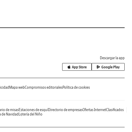
Descargar la app
App Store
Google Play
icidad
Mapa web
Compromisos editoriales
Política de cookies
rio de misas
Estaciones de esquí
Directorio de empresas
Ofertas Internet
Clasificados
a de Navidad
Lotería del Niño