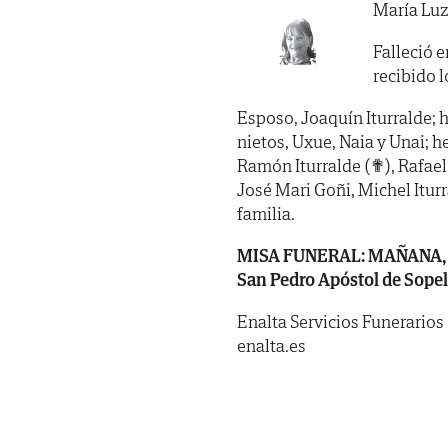
María Luz
Falleció e
recibido lo
Esposo, Joaquín Iturralde; hi
nietos, Uxue, Naia y Unai; 
Ramón Iturralde (✟), Rafael 
José Mari Goñi, Michel Itur
familia.
MISA FUNERAL: MAÑANA, lunes
San Pedro Apóstol de Sopel
Enalta Servicios Funerarios
enalta.es