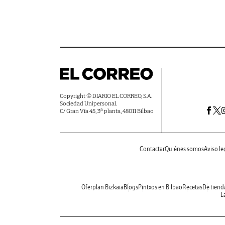
Copyright © DIARIO EL CORREO, S.A.
Sociedad Unipersonal.
C/ Gran Vía 45, 3ª planta, 48011 Bilbao
Contactar
Quiénes somos
Aviso le
Oferplan Bizkaia
Blogs
Pintxos en Bilbao
Recetas
De tiend
La