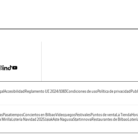
gal
Accesibilidad
Reglamento UE 2024/1083
Condiciones de uso
Política de privacidad
Publ
as
Pasatiempos
Conciertos en Bilbao
Videojuegos
Festivales
Puntos de venta
La Tienda
Hora
 Mirilla
Lotería Navidad 2025
Jaiak
Aste Nagusia
Startinnova
Restaurantes de Bilbao
Loterí