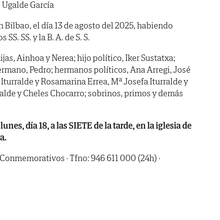
 Ugalde García
n Bilbao, el día 13 de agosto del 2025, habiendo
s SS. SS. y la B. A. de S. S.
jas, Ainhoa y Nerea; hijo político, Iker Sustatxa;
hermano, Pedro; hermanos políticos, Ana Arregi, José
Iturralde y Rosamarina Errea, Mª Josefa Iturralde y
ralde y Cheles Chocarro; sobrinos, primos y demás
, día 18, a las SIETE de la tarde, en la iglesia de
a.
 Conmemorativos · Tfno: 946 611 000 (24h) ·