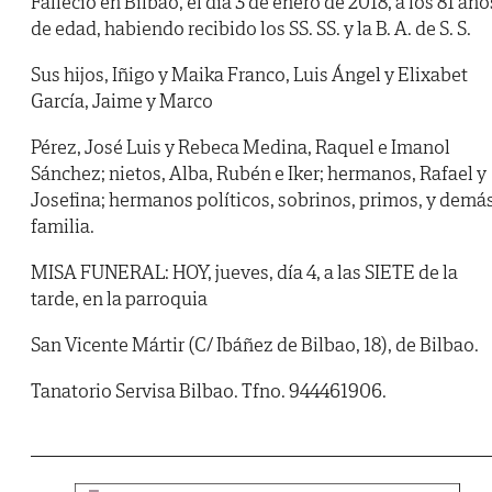
Falleció en Bilbao, el día 3 de enero de 2018, a los 81 año
de edad, habiendo recibido los SS. SS. y la B. A. de S. S.
Sus hijos, Iñigo y Maika Franco, Luis Ángel y Elixabet
García, Jaime y Marco
Pérez, José Luis y Rebeca Medina, Raquel e Imanol
Sánchez; nietos, Alba, Rubén e Iker; hermanos, Rafael y
Josefina; hermanos políticos, sobrinos, primos, y demá
familia.
MISA FUNERAL: HOY, jueves, día 4, a las SIETE de la
tarde, en la parroquia
San Vicente Mártir (C/ Ibáñez de Bilbao, 18), de Bilbao.
Tanatorio Servisa Bilbao. Tfno. 944461906.