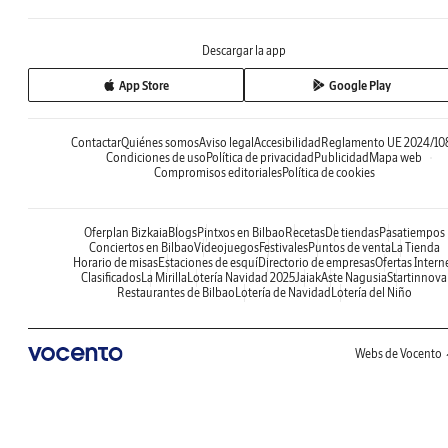
Descargar la app
App Store
Google Play
Contactar
Quiénes somos
Aviso legal
Accesibilidad
Reglamento UE 2024/10
Condiciones de uso
Política de privacidad
Publicidad
Mapa web
Compromisos editoriales
Política de cookies
Oferplan Bizkaia
Blogs
Pintxos en Bilbao
Recetas
De tiendas
Pasatiempos
Conciertos en Bilbao
Videojuegos
Festivales
Puntos de venta
La Tienda
Horario de misas
Estaciones de esquí
Directorio de empresas
Ofertas Intern
Clasificados
La Mirilla
Lotería Navidad 2025
Jaiak
Aste Nagusia
Startinnova
Restaurantes de Bilbao
Lotería de Navidad
Lotería del Niño
Webs de Vocento