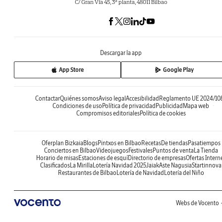
C/ Gran Vía 45, 3ª planta, 48011 Bilbao
Descargar la app
App Store
Google Play
Contactar
Quiénes somos
Aviso legal
Accesibilidad
Reglamento UE 2024/10
Condiciones de uso
Política de privacidad
Publicidad
Mapa web
Compromisos editoriales
Política de cookies
Oferplan Bizkaia
Blogs
Pintxos en Bilbao
Recetas
De tiendas
Pasatiempos
Conciertos en Bilbao
Videojuegos
Festivales
Puntos de venta
La Tienda
Horario de misas
Estaciones de esquí
Directorio de empresas
Ofertas Intern
Clasificados
La Mirilla
Lotería Navidad 2025
Jaiak
Aste Nagusia
Startinnova
Restaurantes de Bilbao
Lotería de Navidad
Lotería del Niño
Webs de Vocento