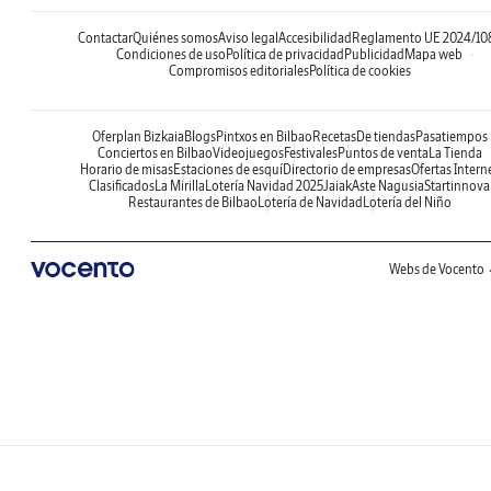
Contactar
Quiénes somos
Aviso legal
Accesibilidad
Reglamento UE 2024/10
Condiciones de uso
Política de privacidad
Publicidad
Mapa web
Compromisos editoriales
Política de cookies
Oferplan Bizkaia
Blogs
Pintxos en Bilbao
Recetas
De tiendas
Pasatiempos
Conciertos en Bilbao
Videojuegos
Festivales
Puntos de venta
La Tienda
Horario de misas
Estaciones de esquí
Directorio de empresas
Ofertas Intern
Clasificados
La Mirilla
Lotería Navidad 2025
Jaiak
Aste Nagusia
Startinnova
Restaurantes de Bilbao
Lotería de Navidad
Lotería del Niño
Webs de Vocento