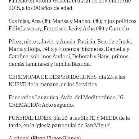
Falleció en Vitoria-Gasteiz el día 21 de noviembre de
2015, a los 90 años de edad.
Sus hijas, Ana (✟), Marisa y Marisol (✟); hijos políticos
Felix Lascaray, Francisco Javier Acha (✟) y Carmelo
Pérez; nietos, Javier y Amaia, Patricia, Beatriz e Iñaki,
Marta y Borja, Félix y Fiorenza; biznietas, Daniella y
Catalina; sobrinos Andoni, Deborah y Hans; primos,
demás familiares y familia Bastida.
CEREMONIA DE DESPEDIDA: LUNES, día 23, a las
NUEVE de la mañana, en los Servicios
Funerarios Lauzurica, Avda. del Mediterráneo, 16.
CREMACION: Acto seguido.
FUNERAL: LUNES, día 23, a las SIETE Y MEDIA de la
tarde, en la iglesia parroquial de San Miguel
Arcángel (Plaza Virgen Blanca).