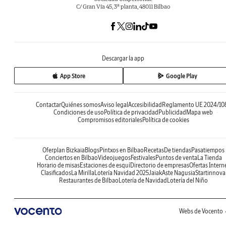
C/ Gran Vía 45, 3ª planta, 48011 Bilbao
Descargar la app
App Store
Google Play
Contactar
Quiénes somos
Aviso legal
Accesibilidad
Reglamento UE 2024/10
Condiciones de uso
Política de privacidad
Publicidad
Mapa web
Compromisos editoriales
Política de cookies
Oferplan Bizkaia
Blogs
Pintxos en Bilbao
Recetas
De tiendas
Pasatiempos
Conciertos en Bilbao
Videojuegos
Festivales
Puntos de venta
La Tienda
Horario de misas
Estaciones de esquí
Directorio de empresas
Ofertas Intern
Clasificados
La Mirilla
Lotería Navidad 2025
Jaiak
Aste Nagusia
Startinnova
Restaurantes de Bilbao
Lotería de Navidad
Lotería del Niño
Webs de Vocento