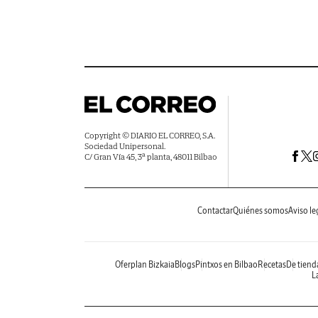
Copyright © DIARIO EL CORREO, S.A.
Sociedad Unipersonal.
C/ Gran Vía 45, 3ª planta, 48011 Bilbao
Contactar
Quiénes somos
Aviso le
Oferplan Bizkaia
Blogs
Pintxos en Bilbao
Recetas
De tiend
La