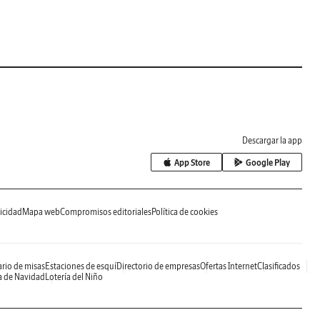
Descargar la app
App Store
Google Play
icidad
Mapa web
Compromisos editoriales
Política de cookies
rio de misas
Estaciones de esquí
Directorio de empresas
Ofertas Internet
Clasificados
a de Navidad
Lotería del Niño