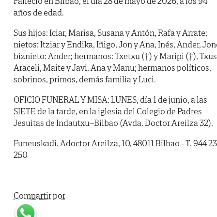
Falleció en Bilbao, el día 28 de mayo de 2026, a los 94
años de edad.
Sus hijos: Iciar, Marisa, Susana y Antón, Rafa y Arrate;
nietos: Itziar y Endika, Iñigo, Jon y Ana, Inés, Ander, Jon
biznieto: Ander; hermanos: Txetxu (†) y Maripi (†), Txus
Araceli, Maite y Javi, Ana y Manu; hermanos políticos,
sobrinos, primos, demás familia y Luci.
OFICIO FUNERAL Y MISA: LUNES, día 1 de junio, a las
SIETE de la tarde, en la iglesia del Colegio de Padres
Jesuitas de Indautxu–Bilbao (Avda. Doctor Areilza 32).
Funeuskadi. Adoctor Areilza, 10, 48011 Bilbao - T. 944 2
250
Compartir por