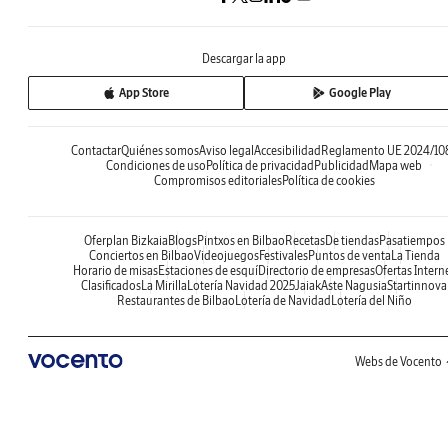
Descargar la app
App Store
Google Play
Contactar
Quiénes somos
Aviso legal
Accesibilidad
Reglamento UE 2024/10
Condiciones de uso
Política de privacidad
Publicidad
Mapa web
Compromisos editoriales
Política de cookies
Oferplan Bizkaia
Blogs
Pintxos en Bilbao
Recetas
De tiendas
Pasatiempos
Conciertos en Bilbao
Videojuegos
Festivales
Puntos de venta
La Tienda
Horario de misas
Estaciones de esquí
Directorio de empresas
Ofertas Intern
Clasificados
La Mirilla
Lotería Navidad 2025
Jaiak
Aste Nagusia
Startinnova
Restaurantes de Bilbao
Lotería de Navidad
Lotería del Niño
Webs de Vocento