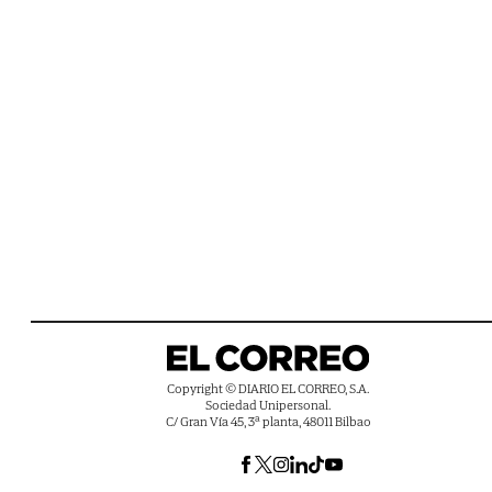
Copyright © DIARIO EL CORREO, S.A.
Sociedad Unipersonal.
C/ Gran Vía 45, 3ª planta, 48011 Bilbao