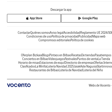
Descargar la app
App Store
Google Play
Contactar
Quiénes somos
Aviso legal
Accesibilidad
Reglamento UE 2024/10
Condiciones de uso
Política de privacidad
Publicidad
Mapa web
Compromisos editoriales
Política de cookies
Oferplan Bizkaia
Blogs
Pintxos en Bilbao
Recetas
De tiendas
Pasatiempos
Conciertos en Bilbao
Videojuegos
Festivales
Puntos de venta
La Tienda
Horario de misas
Estaciones de esquí
Directorio de empresas
Ofertas Intern
Clasificados
La Mirilla
Lotería Navidad 2025
Jaiak
Aste Nagusia
Startinnova
Restaurantes de Bilbao
Lotería de Navidad
Lotería del Niño
Webs de Vocento