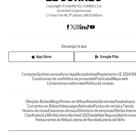
Copyright © DIARIO EL CORREO, S.A.
Sociedad Unipersonal.
C/ Gran Vía 45, 3ª planta, 48011 Bilbao
Descargar la app
App Store
Google Play
Contactar
Quiénes somos
Aviso legal
Accesibilidad
Reglamento UE 2024/10
Condiciones de uso
Política de privacidad
Publicidad
Mapa web
Compromisos editoriales
Política de cookies
Oferplan Bizkaia
Blogs
Pintxos en Bilbao
Recetas
De tiendas
Pasatiempos
Conciertos en Bilbao
Videojuegos
Festivales
Puntos de venta
La Tienda
Horario de misas
Estaciones de esquí
Directorio de empresas
Ofertas Intern
Clasificados
La Mirilla
Lotería Navidad 2025
Jaiak
Aste Nagusia
Startinnova
Restaurantes de Bilbao
Lotería de Navidad
Lotería del Niño