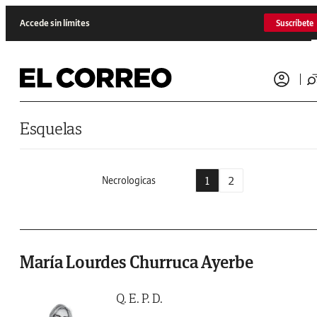
Saltar al contenido
Accede sin límites
Suscríbete
Esquelas
1
2
Necrologicas
María Lourdes Churruca Ayerbe
Q. E. P. D.