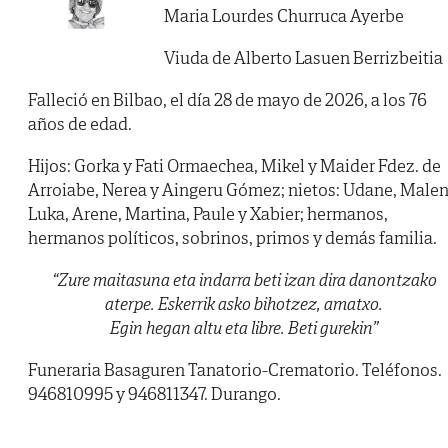
Maria Lourdes Churruca Ayerbe
Viuda de Alberto Lasuen Berrizbeitia
Falleció en Bilbao, el día 28 de mayo de 2026, a los 76
años de edad.
Hijos: Gorka y Fati Ormaechea, Mikel y Maider Fdez. de
Arroiabe, Nerea y Aingeru Gómez; nietos: Udane, Malen
Luka, Arene, Martina, Paule y Xabier; hermanos,
hermanos políticos, sobrinos, primos y demás familia.
“Zure maitasuna eta indarra beti izan dira danontzako
aterpe. Eskerrik asko bihotzez, amatxo.
Egin hegan altu eta libre. Beti gurekin”
Funeraria Basaguren Tanatorio-Crematorio. Teléfonos.
946810995 y 946811347. Durango.