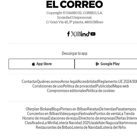
Copyright © DIARIO EL CORREO, S.A.
Sociedad Unipersonal.
C/ Gran Vía 45, 3ª planta, 48011 Bilbao
Descargar la app
App Store
Google Play
Contactar
Quiénes somos
Aviso legal
Accesibilidad
Reglamento UE 2024/10
Condiciones de uso
Política de privacidad
Publicidad
Mapa web
Compromisos editoriales
Política de cookies
Oferplan Bizkaia
Blogs
Pintxos en Bilbao
Recetas
De tiendas
Pasatiempos
Conciertos en Bilbao
Videojuegos
Festivales
Puntos de venta
La Tienda
Horario de misas
Estaciones de esquí
Directorio de empresas
Ofertas Intern
Clasificados
La Mirilla
Lotería Navidad 2025
Jaiak
Aste Nagusia
Startinnova
Restaurantes de Bilbao
Lotería de Navidad
Lotería del Niño