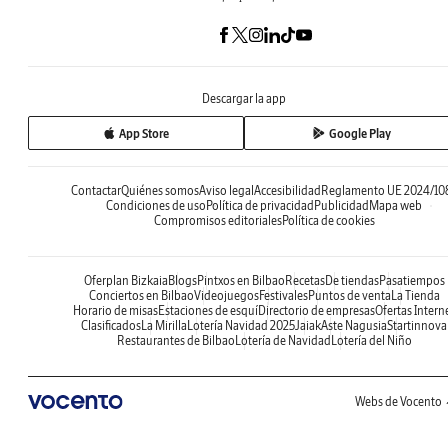
Descargar la app
App Store
Google Play
Contactar
Quiénes somos
Aviso legal
Accesibilidad
Reglamento UE 2024/10
Condiciones de uso
Política de privacidad
Publicidad
Mapa web
Compromisos editoriales
Política de cookies
Oferplan Bizkaia
Blogs
Pintxos en Bilbao
Recetas
De tiendas
Pasatiempos
Conciertos en Bilbao
Videojuegos
Festivales
Puntos de venta
La Tienda
Horario de misas
Estaciones de esquí
Directorio de empresas
Ofertas Intern
Clasificados
La Mirilla
Lotería Navidad 2025
Jaiak
Aste Nagusia
Startinnova
Restaurantes de Bilbao
Lotería de Navidad
Lotería del Niño
Webs de Vocento