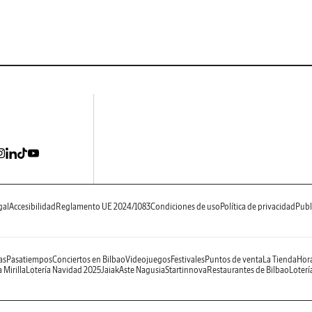
gal
Accesibilidad
Reglamento UE 2024/1083
Condiciones de uso
Política de privacidad
Publ
as
Pasatiempos
Conciertos en Bilbao
Videojuegos
Festivales
Puntos de venta
La Tienda
Hora
 Mirilla
Lotería Navidad 2025
Jaiak
Aste Nagusia
Startinnova
Restaurantes de Bilbao
Loterí