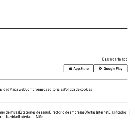
Descargar la app
App Store
Google Play
icidad
Mapa web
Compromisos editoriales
Política de cookies
rio de misas
Estaciones de esquí
Directorio de empresas
Ofertas Internet
Clasificados
a de Navidad
Lotería del Niño