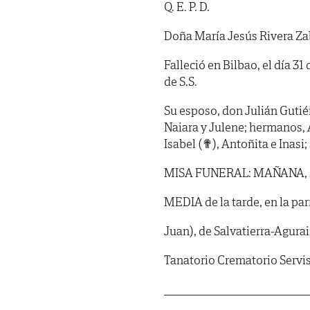
Q. E. P. D.
Doña María Jesús Rivera Za
Falleció en Bilbao, el día 31 
de S.S.
Su esposo, don Julián Gutiérr
Naiara y Julene; hermanos, 
Isabel (✟), Antoñita e Inasi
MISA FUNERAL: MAÑANA, sába
MEDIA de la tarde, en la pa
Juan), de Salvatierra-Agurai
Tanatorio Crematorio Servi