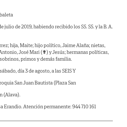
baleta
de julio de 2019, habiendo recibido los SS. SS. y la B. A.
ez; hija, Maite; hijo político, Jaime Alaña; nietas,
Antonio, José Mari (✟) y Jesús; hermanas políticas,
; sobrinos, primos y demás familia.
do, día 3 de agosto, a las SEIS Y
rroquia San Juan Bautista (Plaza San
n (Alava).
sa Erandio. Atención permanente: 944 710 161