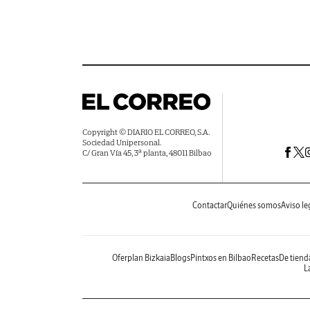
Copyright © DIARIO EL CORREO, S.A.
Sociedad Unipersonal.
C/ Gran Vía 45, 3ª planta, 48011 Bilbao
Contactar
Quiénes somos
Aviso le
Oferplan Bizkaia
Blogs
Pintxos en Bilbao
Recetas
De tiend
La