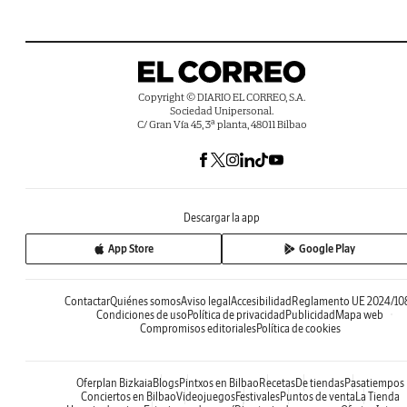
Copyright © DIARIO EL CORREO, S.A.
Sociedad Unipersonal.
C/ Gran Vía 45, 3ª planta, 48011 Bilbao
Descargar la app
App Store
Google Play
Contactar
Quiénes somos
Aviso legal
Accesibilidad
Reglamento UE 2024/10
Condiciones de uso
Política de privacidad
Publicidad
Mapa web
Compromisos editoriales
Política de cookies
Oferplan Bizkaia
Blogs
Pintxos en Bilbao
Recetas
De tiendas
Pasatiempos
Conciertos en Bilbao
Videojuegos
Festivales
Puntos de venta
La Tienda