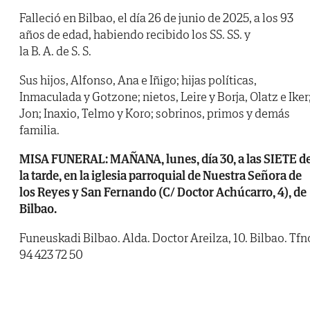
Falleció en Bilbao, el día 26 de junio de 2025, a los 93
años de edad, habiendo recibido los SS. SS. y
la B. A. de S. S.
Sus hijos, Alfonso, Ana e Iñigo; hijas políticas,
Inmaculada y Gotzone; nietos, Leire y Borja, Olatz e Iker
Jon; Inaxio, Telmo y Koro; sobrinos, primos y demás
familia.
MISA FUNERAL: MAÑANA, lunes, día 30, a las SIETE d
la tarde, en la iglesia parroquial de Nuestra Señora de
los Reyes y San Fernando (C/ Doctor Achúcarro, 4), de
Bilbao.
Funeuskadi Bilbao. Alda. Doctor Areilza, 10. Bilbao. Tfn
94 423 72 50