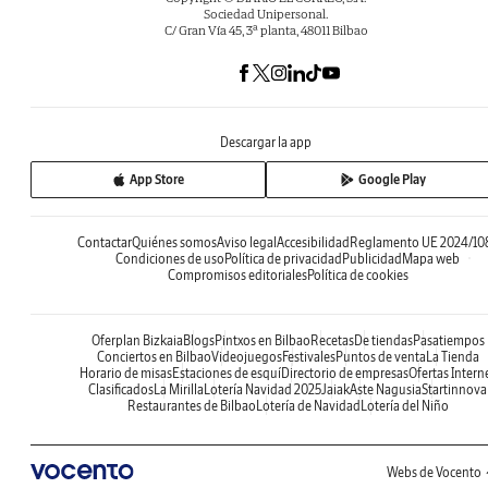
Sociedad Unipersonal.
C/ Gran Vía 45, 3ª planta, 48011 Bilbao
Descargar la app
App Store
Google Play
Contactar
Quiénes somos
Aviso legal
Accesibilidad
Reglamento UE 2024/10
Condiciones de uso
Política de privacidad
Publicidad
Mapa web
Compromisos editoriales
Política de cookies
Oferplan Bizkaia
Blogs
Pintxos en Bilbao
Recetas
De tiendas
Pasatiempos
Conciertos en Bilbao
Videojuegos
Festivales
Puntos de venta
La Tienda
Horario de misas
Estaciones de esquí
Directorio de empresas
Ofertas Intern
Clasificados
La Mirilla
Lotería Navidad 2025
Jaiak
Aste Nagusia
Startinnova
Restaurantes de Bilbao
Lotería de Navidad
Lotería del Niño
Webs de Vocento