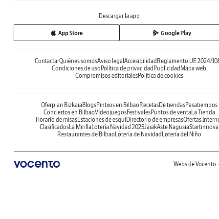
Descargar la app
App Store
Google Play
Contactar
Quiénes somos
Aviso legal
Accesibilidad
Reglamento UE 2024/10
Condiciones de uso
Política de privacidad
Publicidad
Mapa web
Compromisos editoriales
Política de cookies
Oferplan Bizkaia
Blogs
Pintxos en Bilbao
Recetas
De tiendas
Pasatiempos
Conciertos en Bilbao
Videojuegos
Festivales
Puntos de venta
La Tienda
Horario de misas
Estaciones de esquí
Directorio de empresas
Ofertas Intern
Clasificados
La Mirilla
Lotería Navidad 2025
Jaiak
Aste Nagusia
Startinnova
Restaurantes de Bilbao
Lotería de Navidad
Lotería del Niño
Webs de Vocento