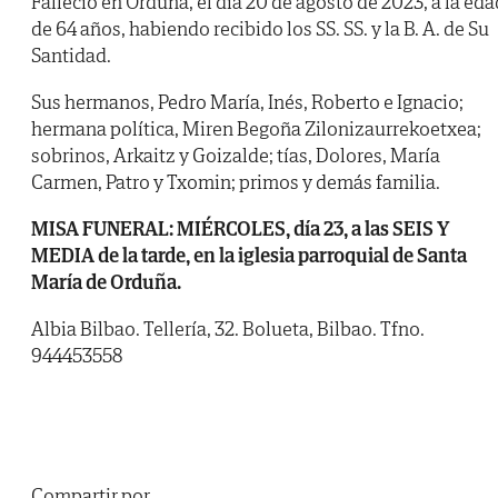
Falleció en Orduña, el día 20 de agosto de 2023, a la eda
de 64 años, habiendo recibido los SS. SS. y la B. A. de Su
Santidad.
Sus hermanos, Pedro María, Inés, Roberto e Ignacio;
hermana política, Miren Begoña Zilonizaurrekoetxea;
sobrinos, Arkaitz y Goizalde; tías, Dolores, María
Carmen, Patro y Txomin; primos y demás familia.
MISA FUNERAL: MIÉRCOLES, día 23, a las SEIS Y
MEDIA de la tarde, en la iglesia parroquial de Santa
María de Orduña.
Albia Bilbao. Tellería, 32. Bolueta, Bilbao. Tfno.
944453558
Compartir por