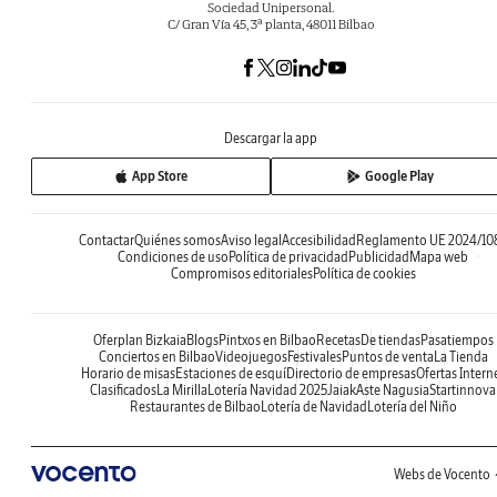
Sociedad Unipersonal.
C/ Gran Vía 45, 3ª planta, 48011 Bilbao
Descargar la app
App Store
Google Play
Contactar
Quiénes somos
Aviso legal
Accesibilidad
Reglamento UE 2024/10
Condiciones de uso
Política de privacidad
Publicidad
Mapa web
Compromisos editoriales
Política de cookies
Oferplan Bizkaia
Blogs
Pintxos en Bilbao
Recetas
De tiendas
Pasatiempos
Conciertos en Bilbao
Videojuegos
Festivales
Puntos de venta
La Tienda
Horario de misas
Estaciones de esquí
Directorio de empresas
Ofertas Intern
Clasificados
La Mirilla
Lotería Navidad 2025
Jaiak
Aste Nagusia
Startinnova
Restaurantes de Bilbao
Lotería de Navidad
Lotería del Niño
Webs de Vocento