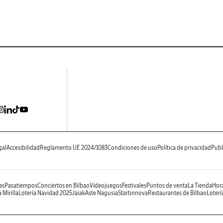
gal
Accesibilidad
Reglamento UE 2024/1083
Condiciones de uso
Política de privacidad
Publ
as
Pasatiempos
Conciertos en Bilbao
Videojuegos
Festivales
Puntos de venta
La Tienda
Hora
 Mirilla
Lotería Navidad 2025
Jaiak
Aste Nagusia
Startinnova
Restaurantes de Bilbao
Loterí