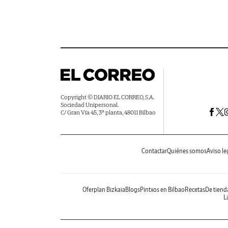
Copyright © DIARIO EL CORREO, S.A.
Sociedad Unipersonal.
C/ Gran Vía 45, 3ª planta, 48011 Bilbao
Contactar
Quiénes somos
Aviso le
Oferplan Bizkaia
Blogs
Pintxos en Bilbao
Recetas
De tiend
La