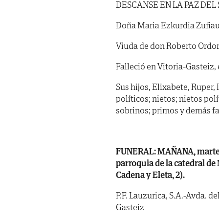
DESCANSE EN LA PAZ DEL
Doña Maria Ezkurdia Zufiau
Viuda de don Roberto Ordor
Falleció en Vitoria-Gasteiz,
Sus hijos, Elixabete, Ruper, 
políticos; nietos; nietos po
sobrinos; primos y demás fa
FUNERAL: MAÑANA, martes, d
parroquia de la catedral d
Cadena y Eleta, 2).
P.F. Lauzurica, S.A.-Avda. de
Gasteiz