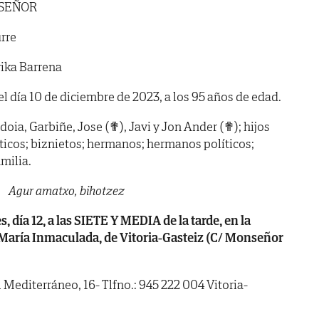
 SEÑOR
rre
ika Barrena
 el día 10 de diciembre de 2023, a los 95 años de edad.
Idoia, Garbiñe, Jose (✟), Javi y Jon Ander (✟); hijos
líticos; biznietos; hermanos; hermanos políticos;
milia.
Agur amatxo, bihotzez
ía 12, a las SIETE Y MEDIA de la tarde, en la
e María Inmaculada, de Vitoria-Gasteiz (C/ Monseñor
l Mediterráneo, 16- Tlfno.: 945 222 004 Vitoria-