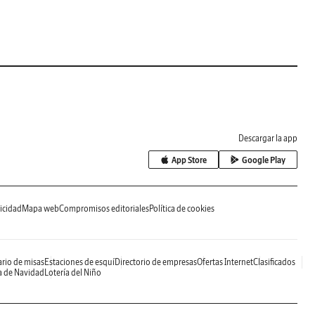
Descargar la app
App Store
Google Play
icidad
Mapa web
Compromisos editoriales
Política de cookies
rio de misas
Estaciones de esquí
Directorio de empresas
Ofertas Internet
Clasificados
a de Navidad
Lotería del Niño