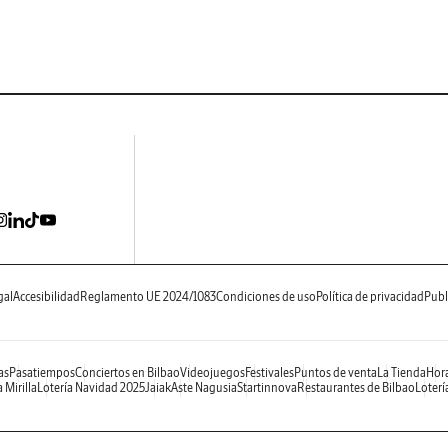
gal
Accesibilidad
Reglamento UE 2024/1083
Condiciones de uso
Política de privacidad
Publ
as
Pasatiempos
Conciertos en Bilbao
Videojuegos
Festivales
Puntos de venta
La Tienda
Hora
 Mirilla
Lotería Navidad 2025
Jaiak
Aste Nagusia
Startinnova
Restaurantes de Bilbao
Loterí