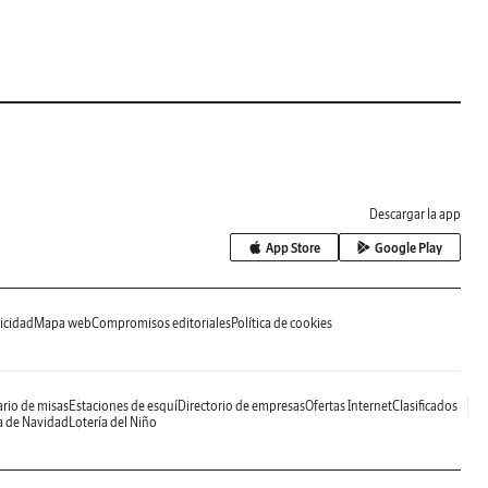
Descargar la app
App Store
Google Play
icidad
Mapa web
Compromisos editoriales
Política de cookies
rio de misas
Estaciones de esquí
Directorio de empresas
Ofertas Internet
Clasificados
a de Navidad
Lotería del Niño