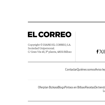
Copyright © DIARIO EL CORREO, S.A.
Sociedad Unipersonal.
C/ Gran Vía 45, 3ª planta, 48011 Bilbao
Contactar
Quiénes somos
Aviso le
Oferplan Bizkaia
Blogs
Pintxos en Bilbao
Recetas
De tiend
La