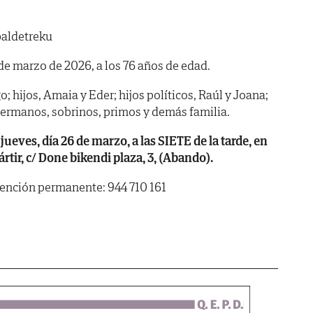
baldetreku
3 de marzo de 2026, a los 76 años de edad.
; hijos, Amaia y Eder; hijos políticos, Raúl y Joana;
 hermanos, sobrinos, primos y demás familia.
es, día 26 de marzo, a las SIETE de la tarde, en
rtir, c/ Done bikendi plaza, 3, (Abando).
tención permanente: 944 710 161