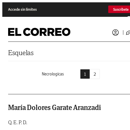
Saltar al contenido
Accede sin límites
Suscríbete
Esquelas
1
2
Necrologicas
María Dolores Garate Aranzadi
Q. E. P. D.