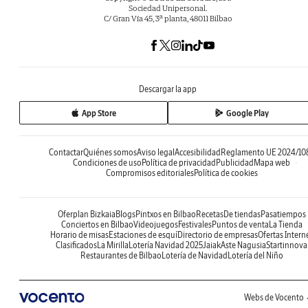
Sociedad Unipersonal.
C/ Gran Vía 45, 3ª planta, 48011 Bilbao
Descargar la app
App Store
Google Play
Contactar
Quiénes somos
Aviso legal
Accesibilidad
Reglamento UE 2024/10
Condiciones de uso
Política de privacidad
Publicidad
Mapa web
Compromisos editoriales
Política de cookies
Oferplan Bizkaia
Blogs
Pintxos en Bilbao
Recetas
De tiendas
Pasatiempos
Conciertos en Bilbao
Videojuegos
Festivales
Puntos de venta
La Tienda
Horario de misas
Estaciones de esquí
Directorio de empresas
Ofertas Intern
Clasificados
La Mirilla
Lotería Navidad 2025
Jaiak
Aste Nagusia
Startinnova
Restaurantes de Bilbao
Lotería de Navidad
Lotería del Niño
Webs de Vocento