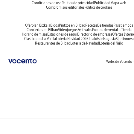
Condiciones de uso
Política de privacidad
Publicidad
Mapa web
Compromisos editoriales
Política de cookies
Oferplan Bizkaia
Blogs
Pintxos en Bilbao
Recetas
De tiendas
Pasatiempos
Conciertos en Bilbao
Videojuegos
Festivales
Puntos de venta
La Tienda
Horario de misas
Estaciones de esquí
Directorio de empresas
Ofertas Intern
Clasificados
La Mirilla
Lotería Navidad 2025
Jaiak
Aste Nagusia
Startinnova
Restaurantes de Bilbao
Lotería de Navidad
Lotería del Niño
Webs de Vocento