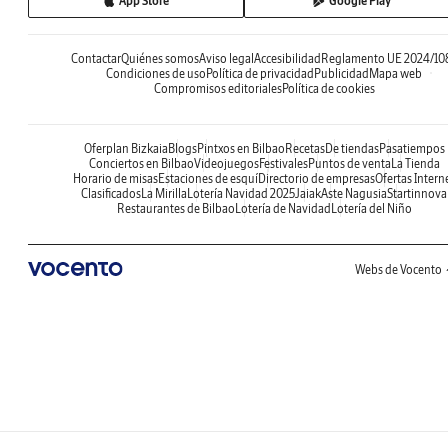
App Store
Google Play
Contactar
Quiénes somos
Aviso legal
Accesibilidad
Reglamento UE 2024/10
Condiciones de uso
Política de privacidad
Publicidad
Mapa web
Compromisos editoriales
Política de cookies
Oferplan Bizkaia
Blogs
Pintxos en Bilbao
Recetas
De tiendas
Pasatiempos
Conciertos en Bilbao
Videojuegos
Festivales
Puntos de venta
La Tienda
Horario de misas
Estaciones de esquí
Directorio de empresas
Ofertas Intern
Clasificados
La Mirilla
Lotería Navidad 2025
Jaiak
Aste Nagusia
Startinnova
Restaurantes de Bilbao
Lotería de Navidad
Lotería del Niño
Webs de Vocento