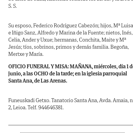
S. S.
Su esposo, Federico Rodríguez Cabezón; hijos, Mª Luis
e Iñigo Sanz, Alfredo y Marina de la Fuente; nietos, Inés,
Celia, Ander y Uxue; hermanas, Conchita, Maite y Mª
Jesús; tíos, sobrinos, primos y demás familia. Begoña,
Mertxe y María.
OFICIO FUNERAL Y MISA: MAÑANA, miércoles, día 1 d
junio, a las OCHO de la tarde; en la iglesia parroquial
Santa Ana, de Las Arenas.
Funeuskadi Getxo. Tanatorio Santa Ana, Avda. Amaia, n
2, Leioa. Telf. 944646381.