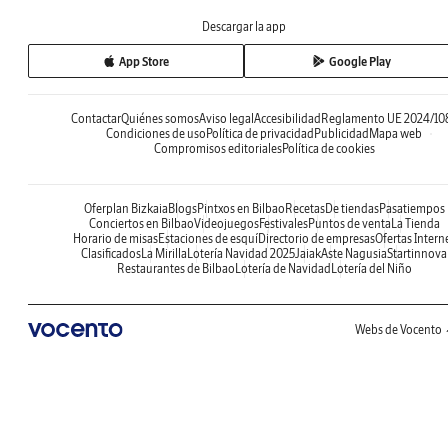
Descargar la app
App Store
Google Play
Contactar
Quiénes somos
Aviso legal
Accesibilidad
Reglamento UE 2024/10
Condiciones de uso
Política de privacidad
Publicidad
Mapa web
Compromisos editoriales
Política de cookies
Oferplan Bizkaia
Blogs
Pintxos en Bilbao
Recetas
De tiendas
Pasatiempos
Conciertos en Bilbao
Videojuegos
Festivales
Puntos de venta
La Tienda
Horario de misas
Estaciones de esquí
Directorio de empresas
Ofertas Intern
Clasificados
La Mirilla
Lotería Navidad 2025
Jaiak
Aste Nagusia
Startinnova
Restaurantes de Bilbao
Lotería de Navidad
Lotería del Niño
Webs de Vocento