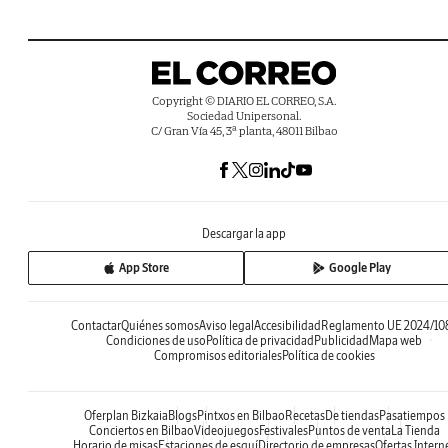
Copyright © DIARIO EL CORREO, S.A.
Sociedad Unipersonal.
C/ Gran Vía 45, 3ª planta, 48011 Bilbao
Descargar la app
App Store
Google Play
Contactar
Quiénes somos
Aviso legal
Accesibilidad
Reglamento UE 2024/10
Condiciones de uso
Política de privacidad
Publicidad
Mapa web
Compromisos editoriales
Política de cookies
Oferplan Bizkaia
Blogs
Pintxos en Bilbao
Recetas
De tiendas
Pasatiempos
Conciertos en Bilbao
Videojuegos
Festivales
Puntos de venta
La Tienda
Horario de misas
Estaciones de esquí
Directorio de empresas
Ofertas Intern