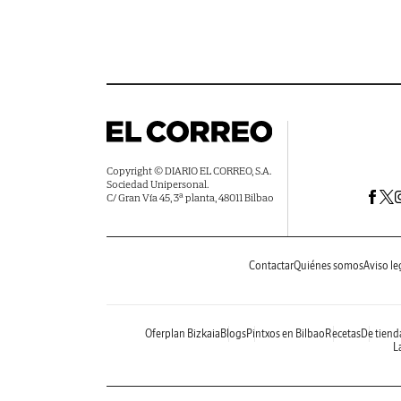
Copyright © DIARIO EL CORREO, S.A.
Sociedad Unipersonal.
C/ Gran Vía 45, 3ª planta, 48011 Bilbao
Contactar
Quiénes somos
Aviso le
Oferplan Bizkaia
Blogs
Pintxos en Bilbao
Recetas
De tiend
La