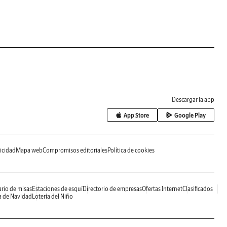
Descargar la app
App Store
Google Play
icidad
Mapa web
Compromisos editoriales
Política de cookies
rio de misas
Estaciones de esquí
Directorio de empresas
Ofertas Internet
Clasificados
a de Navidad
Lotería del Niño