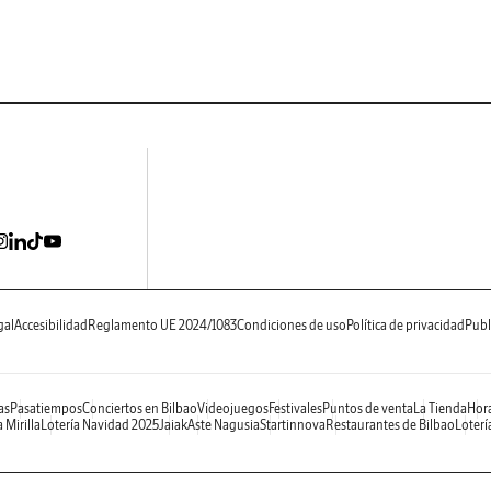
gal
Accesibilidad
Reglamento UE 2024/1083
Condiciones de uso
Política de privacidad
Publ
as
Pasatiempos
Conciertos en Bilbao
Videojuegos
Festivales
Puntos de venta
La Tienda
Hora
 Mirilla
Lotería Navidad 2025
Jaiak
Aste Nagusia
Startinnova
Restaurantes de Bilbao
Loterí