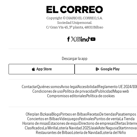
Copyright © DIARIO EL CORREO, S.A.
Sociedad Unipersonal.
C/ Gran Vía 45, 3ª planta, 48011 Bilbao
Descargar la app
App Store
Google Play
Contactar
Quiénes somos
Aviso legal
Accesibilidad
Reglamento UE 2024/10
Condiciones de uso
Política de privacidad
Publicidad
Mapa web
Compromisos editoriales
Política de cookies
Oferplan Bizkaia
Blogs
Pintxos en Bilbao
Recetas
De tiendas
Pasatiempos
Conciertos en Bilbao
Videojuegos
Festivales
Puntos de venta
La Tienda
Horario de misas
Estaciones de esquí
Directorio de empresas
Ofertas Intern
Clasificados
La Mirilla
Lotería Navidad 2025
Jaiak
Aste Nagusia
Startinnova
Restaurantes de Bilbao
Lotería de Navidad
Lotería del Niño