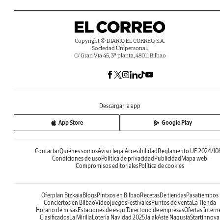
Copyright © DIARIO EL CORREO, S.A.
Sociedad Unipersonal.
C/ Gran Vía 45, 3ª planta, 48011 Bilbao
Descargar la app
App Store
Google Play
Contactar
Quiénes somos
Aviso legal
Accesibilidad
Reglamento UE 2024/10
Condiciones de uso
Política de privacidad
Publicidad
Mapa web
Compromisos editoriales
Política de cookies
Oferplan Bizkaia
Blogs
Pintxos en Bilbao
Recetas
De tiendas
Pasatiempos
Conciertos en Bilbao
Videojuegos
Festivales
Puntos de venta
La Tienda
Horario de misas
Estaciones de esquí
Directorio de empresas
Ofertas Intern
Clasificados
La Mirilla
Lotería Navidad 2025
Jaiak
Aste Nagusia
Startinnova