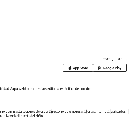
Descargar la app
App Store
Google Play
icidad
Mapa web
Compromisos editoriales
Política de cookies
rio de misas
Estaciones de esquí
Directorio de empresas
Ofertas Internet
Clasificados
a de Navidad
Lotería del Niño