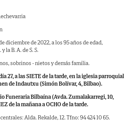
aechevarria
n
4 de diciembre de 2022, a los 95 años de edad,
y la B. A. de S. S.
nos, sobrinos - nietos y demás familia.
7, a las SIETE de la tarde, en la iglesia parroquial
en de Indautxu (Simón Bolívar, 4, Bilbao).
 Funeraria Bilbaína (Avda. Zumalakarregi, 10,
DIEZ de la mañana a OCHO de la tarde.
centrales: Alda. Rekalde, 12. Tfno: 94 424 10 65.