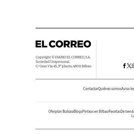
Copyright © DIARIO EL CORREO, S.A.
Sociedad Unipersonal.
C/ Gran Vía 45, 3ª planta, 48011 Bilbao
Contactar
Quiénes somos
Aviso le
Oferplan Bizkaia
Blogs
Pintxos en Bilbao
Recetas
De tiend
La