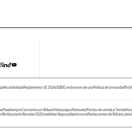
gal
Accesibilidad
Reglamento UE 2024/1083
Condiciones de uso
Política de privacidad
Publ
as
Pasatiempos
Conciertos en Bilbao
Videojuegos
Festivales
Puntos de venta
La Tienda
Hora
 Mirilla
Lotería Navidad 2025
Jaiak
Aste Nagusia
Startinnova
Restaurantes de Bilbao
Loterí