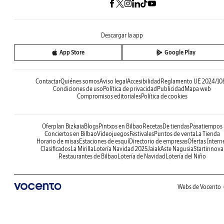
Descargar la app
App Store
Google Play
Contactar
Quiénes somos
Aviso legal
Accesibilidad
Reglamento UE 2024/10
Condiciones de uso
Política de privacidad
Publicidad
Mapa web
Compromisos editoriales
Política de cookies
Oferplan Bizkaia
Blogs
Pintxos en Bilbao
Recetas
De tiendas
Pasatiempos
Conciertos en Bilbao
Videojuegos
Festivales
Puntos de venta
La Tienda
Horario de misas
Estaciones de esquí
Directorio de empresas
Ofertas Intern
Clasificados
La Mirilla
Lotería Navidad 2025
Jaiak
Aste Nagusia
Startinnova
Restaurantes de Bilbao
Lotería de Navidad
Lotería del Niño
Webs de Vocento