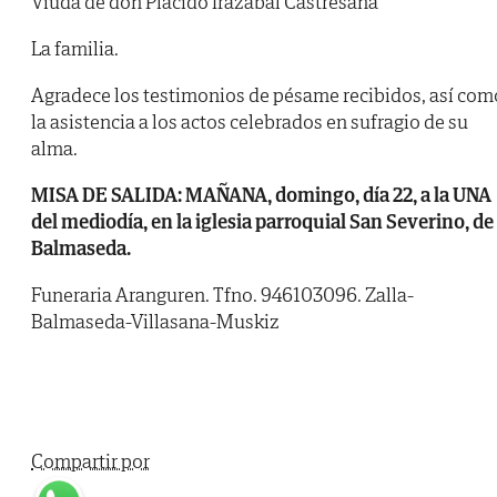
Viuda de don Plácido Irazabal Castresana
La familia.
Agradece los testimonios de pésame recibidos, así com
la asistencia a los actos celebrados en sufragio de su
alma.
MISA DE SALIDA: MAÑANA, domingo, día 22, a la UNA
del mediodía, en la iglesia parroquial San Severino, de
Balmaseda.
Funeraria Aranguren. Tfno. 946103096. Zalla-
Balmaseda-Villasana-Muskiz
Compartir por