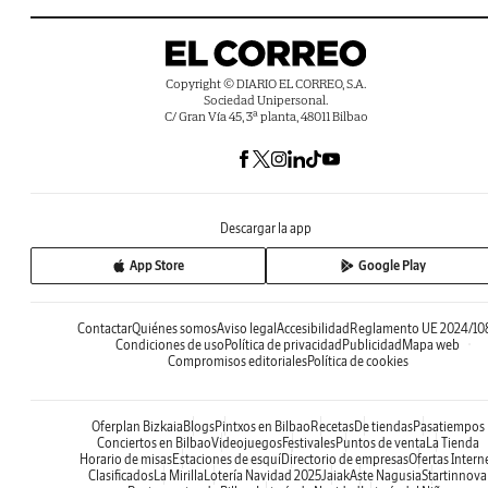
Copyright © DIARIO EL CORREO, S.A.
Sociedad Unipersonal.
C/ Gran Vía 45, 3ª planta, 48011 Bilbao
Descargar la app
App Store
Google Play
Contactar
Quiénes somos
Aviso legal
Accesibilidad
Reglamento UE 2024/10
Condiciones de uso
Política de privacidad
Publicidad
Mapa web
Compromisos editoriales
Política de cookies
Oferplan Bizkaia
Blogs
Pintxos en Bilbao
Recetas
De tiendas
Pasatiempos
Conciertos en Bilbao
Videojuegos
Festivales
Puntos de venta
La Tienda
Horario de misas
Estaciones de esquí
Directorio de empresas
Ofertas Intern
Clasificados
La Mirilla
Lotería Navidad 2025
Jaiak
Aste Nagusia
Startinnova