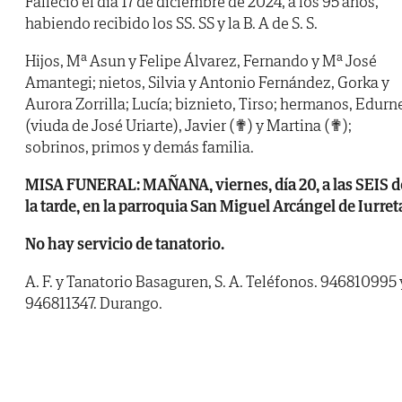
Falleció el día 17 de diciembre de 2024, a los 95 años,
habiendo recibido los SS. SS y la B. A de S. S.
Hijos, Mª Asun y Felipe Álvarez, Fernando y Mª José
Amantegi; nietos, Silvia y Antonio Fernández, Gorka y
Aurora Zorrilla; Lucía; biznieto, Tirso; hermanos, Edurn
(viuda de José Uriarte), Javier (✟) y Martina (✟);
sobrinos, primos y demás familia.
MISA FUNERAL: MAÑANA, viernes, día 20, a las SEIS d
la tarde, en la parroquia San Miguel Arcángel de Iurret
No hay servicio de tanatorio.
A. F. y Tanatorio Basaguren, S. A. Teléfonos. 946810995 
946811347. Durango.