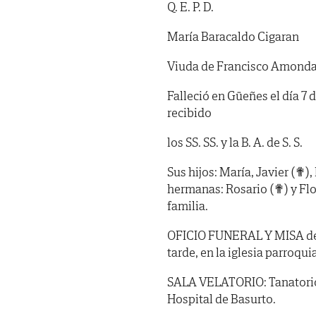
Q. E. P. D.
María Baracaldo Cigaran
Viuda de Francisco Amonda
Falleció en Güeñes el día 7 
recibido
los SS. SS. y la B. A. de S. S.
Sus hijos: María, Javier (✟), 
hermanas: Rosario (✟) y Flo
familia.
OFICIO FUNERAL Y MISA de cu
tarde, en la iglesia parroqu
SALA VELATORIO: Tanatorio F
Hospital de Basurto.