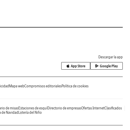
Descargar la app
App Store
Google Play
icidad
Mapa web
Compromisos editoriales
Política de cookies
rio de misas
Estaciones de esquí
Directorio de empresas
Ofertas Internet
Clasificados
a de Navidad
Lotería del Niño