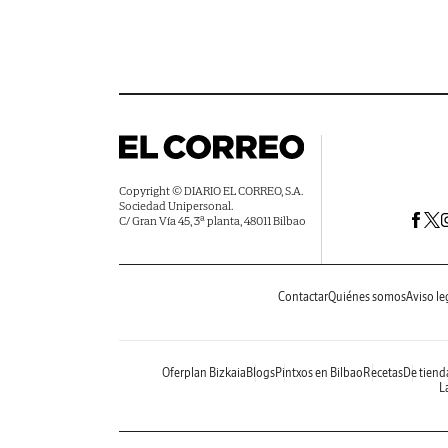
Copyright © DIARIO EL CORREO, S.A.
Sociedad Unipersonal.
C/ Gran Vía 45, 3ª planta, 48011 Bilbao
Contactar
Quiénes somos
Aviso le
Oferplan Bizkaia
Blogs
Pintxos en Bilbao
Recetas
De tiend
La