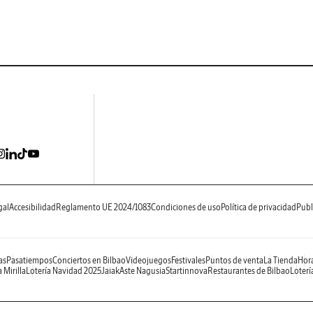
gal
Accesibilidad
Reglamento UE 2024/1083
Condiciones de uso
Política de privacidad
Publ
as
Pasatiempos
Conciertos en Bilbao
Videojuegos
Festivales
Puntos de venta
La Tienda
Hora
 Mirilla
Lotería Navidad 2025
Jaiak
Aste Nagusia
Startinnova
Restaurantes de Bilbao
Loterí