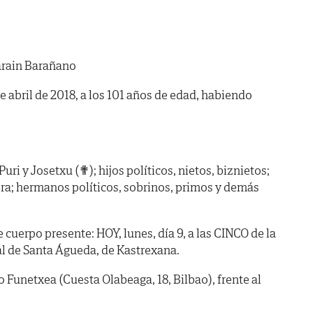
rain Barañano
de abril de 2018, a los 101 años de edad, habiendo
Puri y Josetxu (✟); hijos políticos, nietos, biznietos;
ra; hermanos políticos, sobrinos, primos y demás
erpo presente: HOY, lunes, día 9, a las CINCO de la
ial de Santa Águeda, de Kastrexana.
unetxea (Cuesta Olabeaga, 18, Bilbao), frente al