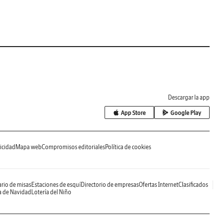
Descargar la app
App Store
Google Play
icidad
Mapa web
Compromisos editoriales
Política de cookies
rio de misas
Estaciones de esquí
Directorio de empresas
Ofertas Internet
Clasificados
a de Navidad
Lotería del Niño