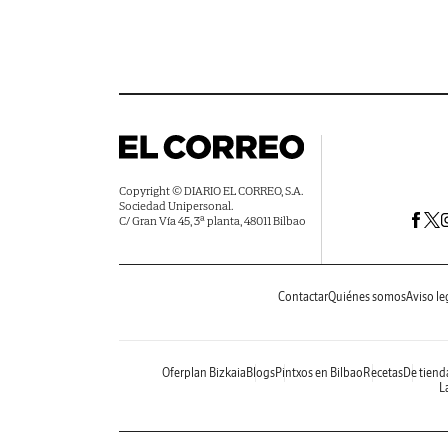
Copyright © DIARIO EL CORREO, S.A.
Sociedad Unipersonal.
C/ Gran Vía 45, 3ª planta, 48011 Bilbao
Contactar
Quiénes somos
Aviso le
Oferplan Bizkaia
Blogs
Pintxos en Bilbao
Recetas
De tiend
La