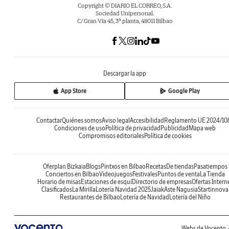
Copyright © DIARIO EL CORREO, S.A.
Sociedad Unipersonal.
C/ Gran Vía 45, 3ª planta, 48011 Bilbao
Descargar la app
App Store
Google Play
Contactar
Quiénes somos
Aviso legal
Accesibilidad
Reglamento UE 2024/10
Condiciones de uso
Política de privacidad
Publicidad
Mapa web
Compromisos editoriales
Política de cookies
Oferplan Bizkaia
Blogs
Pintxos en Bilbao
Recetas
De tiendas
Pasatiempos
Conciertos en Bilbao
Videojuegos
Festivales
Puntos de venta
La Tienda
Horario de misas
Estaciones de esquí
Directorio de empresas
Ofertas Intern
Clasificados
La Mirilla
Lotería Navidad 2025
Jaiak
Aste Nagusia
Startinnova
Restaurantes de Bilbao
Lotería de Navidad
Lotería del Niño
Webs de Vocento