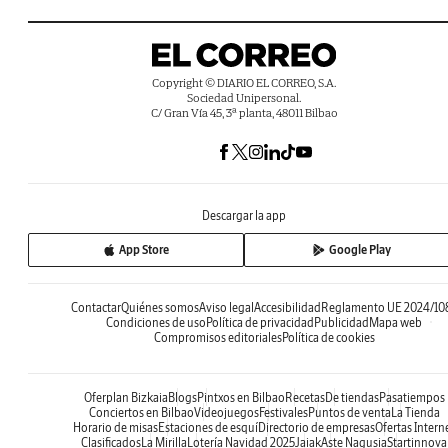
Copyright © DIARIO EL CORREO, S.A.
Sociedad Unipersonal.
C/ Gran Vía 45, 3ª planta, 48011 Bilbao
Descargar la app
App Store
Google Play
Contactar
Quiénes somos
Aviso legal
Accesibilidad
Reglamento UE 2024/10
Condiciones de uso
Política de privacidad
Publicidad
Mapa web
Compromisos editoriales
Política de cookies
Oferplan Bizkaia
Blogs
Pintxos en Bilbao
Recetas
De tiendas
Pasatiempos
Conciertos en Bilbao
Videojuegos
Festivales
Puntos de venta
La Tienda
Horario de misas
Estaciones de esquí
Directorio de empresas
Ofertas Intern
Clasificados
La Mirilla
Lotería Navidad 2025
Jaiak
Aste Nagusia
Startinnova