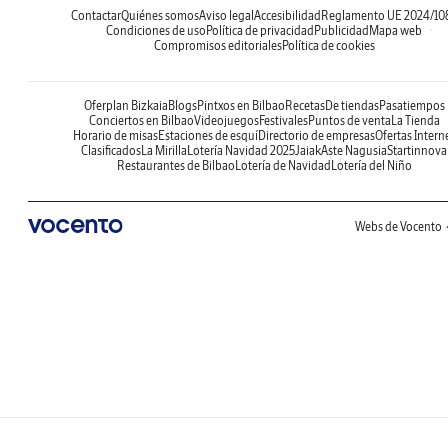
Contactar
Quiénes somos
Aviso legal
Accesibilidad
Reglamento UE 2024/10
Condiciones de uso
Política de privacidad
Publicidad
Mapa web
Compromisos editoriales
Política de cookies
Oferplan Bizkaia
Blogs
Pintxos en Bilbao
Recetas
De tiendas
Pasatiempos
Conciertos en Bilbao
Videojuegos
Festivales
Puntos de venta
La Tienda
Horario de misas
Estaciones de esquí
Directorio de empresas
Ofertas Intern
Clasificados
La Mirilla
Lotería Navidad 2025
Jaiak
Aste Nagusia
Startinnova
Restaurantes de Bilbao
Lotería de Navidad
Lotería del Niño
Webs de Vocento