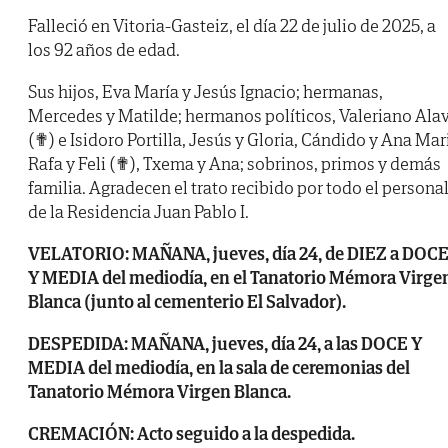
Falleció en Vitoria-Gasteiz, el día 22 de julio de 2025, a
los 92 años de edad.
Sus hijos, Eva María y Jesús Ignacio; hermanas,
Mercedes y Matilde; hermanos políticos, Valeriano Ala
(✟) e Isidoro Portilla, Jesús y Gloria, Cándido y Ana Mari
Rafa y Feli (✟), Txema y Ana; sobrinos, primos y demás
familia. Agradecen el trato recibido por todo el persona
de la Residencia Juan Pablo I.
VELATORIO: MAÑANA, jueves, día 24, de DIEZ a DOC
Y MEDIA del mediodía, en el Tanatorio Mémora Virge
Blanca (junto al cementerio El Salvador).
DESPEDIDA: MAÑANA, jueves, día 24, a las DOCE Y
MEDIA del mediodía, en la sala de ceremonias del
Tanatorio Mémora Virgen Blanca.
CREMACIÓN: Acto seguido a la despedida.