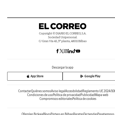
Copyright © DIARIO EL CORREO, S.A.
Sociedad Unipersonal.
C/ Gran Vía 45, 3ª planta, 48011 Bilbao
Descargar la app
App Store
Google Play
Contactar
Quiénes somos
Aviso legal
Accesibilidad
Reglamento UE 2024/10
Condiciones de uso
Política de privacidad
Publicidad
Mapa web
Compromisos editoriales
Política de cookies
Oferplan Bizkaia
Blogs
Pintxos en Bilbao
Recetas
De tiendas
Pasatiempos