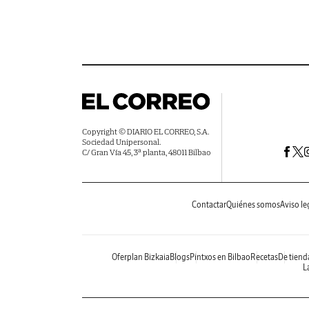
Copyright © DIARIO EL CORREO, S.A.
Sociedad Unipersonal.
C/ Gran Vía 45, 3ª planta, 48011 Bilbao
Contactar
Quiénes somos
Aviso le
Oferplan Bizkaia
Blogs
Pintxos en Bilbao
Recetas
De tiend
La