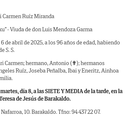
i Carmen Ruíz Miranda
u” - Viuda de don Luis Mendoza Garma
a 6 de abril de 2025, a los 96 años de edad, habiendo
de S. S.
Mari Carmen; hermano, Antonio (✟); hermanos
ngeles Ruíz, Joseba Peñalba, Ibai y Eneritz, Ainhoa
milia.
es, día 8, a las SIETE Y MEDIA de la tarde, en la
 Teresa de Jesús de Barakaldo.
 Nafarroa, 10. Barakaldo. Tfno: 94 437 22 07.