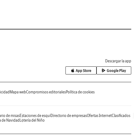
Descargar la app
App Store
Google Play
icidad
Mapa web
Compromisos editoriales
Política de cookies
rio de misas
Estaciones de esquí
Directorio de empresas
Ofertas Internet
Clasificados
a de Navidad
Lotería del Niño