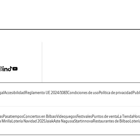
gal
Accesibilidad
Reglamento UE 2024/1083
Condiciones de uso
Política de privacidad
Publ
as
Pasatiempos
Conciertos en Bilbao
Videojuegos
Festivales
Puntos de venta
La Tienda
Hora
 Mirilla
Lotería Navidad 2025
Jaiak
Aste Nagusia
Startinnova
Restaurantes de Bilbao
Loterí