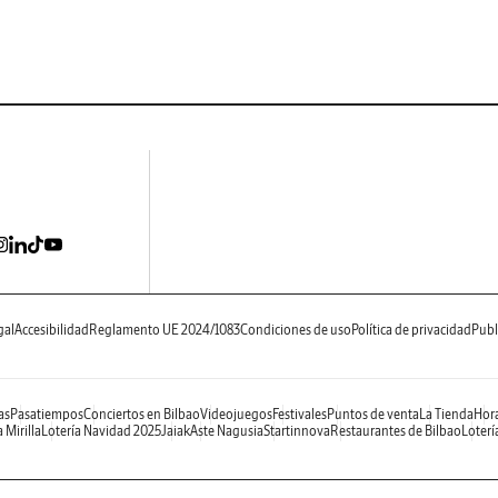
gal
Accesibilidad
Reglamento UE 2024/1083
Condiciones de uso
Política de privacidad
Publ
as
Pasatiempos
Conciertos en Bilbao
Videojuegos
Festivales
Puntos de venta
La Tienda
Hora
 Mirilla
Lotería Navidad 2025
Jaiak
Aste Nagusia
Startinnova
Restaurantes de Bilbao
Loterí