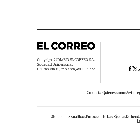
Copyright © DIARIO EL CORREO, S.A.
Sociedad Unipersonal.
C/ Gran Vía 45, 3ª planta, 48011 Bilbao
Contactar
Quiénes somos
Aviso le
Oferplan Bizkaia
Blogs
Pintxos en Bilbao
Recetas
De tiend
La