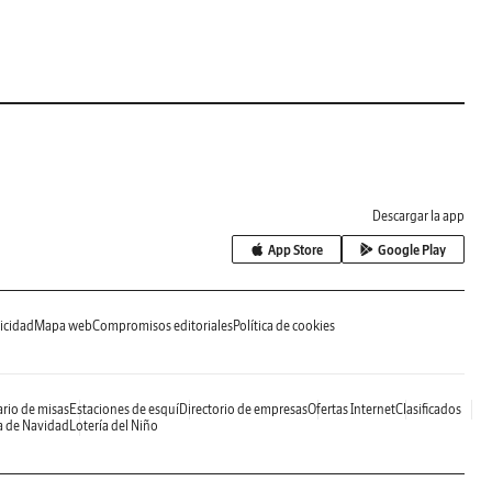
Descargar la app
App Store
Google Play
icidad
Mapa web
Compromisos editoriales
Política de cookies
rio de misas
Estaciones de esquí
Directorio de empresas
Ofertas Internet
Clasificados
a de Navidad
Lotería del Niño