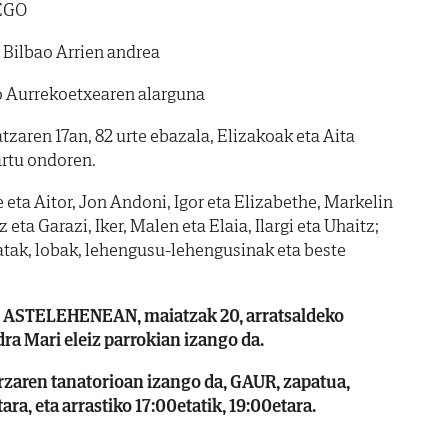
EGO
 Bilbao Arrien andrea
 Aurrekoetxearen alarguna
tzaren 17an, 82 urte ebazala, Elizakoak eta Aita
rtu ondoren.
eta Aitor, Jon Andoni, Igor eta Elizabethe, Markelin
 eta Garazi, Iker, Malen eta Elaia, Ilargi eta Uhaitz;
atak, lobak, lehengusu-lehengusinak eta beste
ASTELEHENEAN, maiatzak 20, arratsaldeko
a Mari eleiz parrokian izango da.
aren tanatorioan izango da, GAUR, zapatua,
ara, eta arrastiko 17:00etatik, 19:00etara.