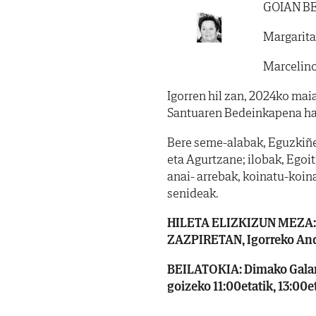
GOIAN B
Margarita
Marcelino
Igorren hil zan, 2024ko maia
Santuaren Bedeinkapena ha
Bere seme-alabak, Eguzkiñe 
eta Agurtzane; ilobak, Egoitz
anai- arrebak, koinatu-koin
senideak.
HILETA ELIZKIZUN MEZA: 
ZAZPIRETAN, Igorreko Andr
BEILATOKIA: Dimako Galarz
goizeko 11:00etatik, 13:00et