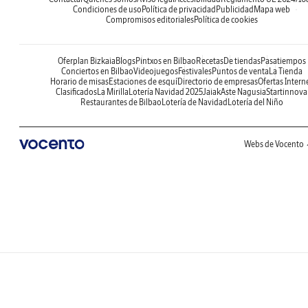
Condiciones de uso
Política de privacidad
Publicidad
Mapa web
Compromisos editoriales
Política de cookies
Oferplan Bizkaia
Blogs
Pintxos en Bilbao
Recetas
De tiendas
Pasatiempos
Conciertos en Bilbao
Videojuegos
Festivales
Puntos de venta
La Tienda
Horario de misas
Estaciones de esquí
Directorio de empresas
Ofertas Intern
Clasificados
La Mirilla
Lotería Navidad 2025
Jaiak
Aste Nagusia
Startinnova
Restaurantes de Bilbao
Lotería de Navidad
Lotería del Niño
Webs de Vocento