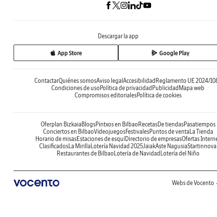
Descargar la app
App Store
Google Play
Contactar
Quiénes somos
Aviso legal
Accesibilidad
Reglamento UE 2024/10
Condiciones de uso
Política de privacidad
Publicidad
Mapa web
Compromisos editoriales
Política de cookies
Oferplan Bizkaia
Blogs
Pintxos en Bilbao
Recetas
De tiendas
Pasatiempos
Conciertos en Bilbao
Videojuegos
Festivales
Puntos de venta
La Tienda
Horario de misas
Estaciones de esquí
Directorio de empresas
Ofertas Intern
Clasificados
La Mirilla
Lotería Navidad 2025
Jaiak
Aste Nagusia
Startinnova
Restaurantes de Bilbao
Lotería de Navidad
Lotería del Niño
Webs de Vocento