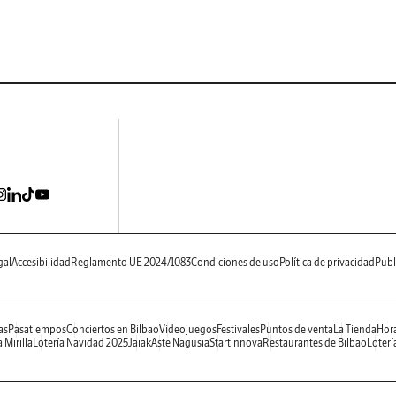
gal
Accesibilidad
Reglamento UE 2024/1083
Condiciones de uso
Política de privacidad
Publ
as
Pasatiempos
Conciertos en Bilbao
Videojuegos
Festivales
Puntos de venta
La Tienda
Hora
 Mirilla
Lotería Navidad 2025
Jaiak
Aste Nagusia
Startinnova
Restaurantes de Bilbao
Loterí