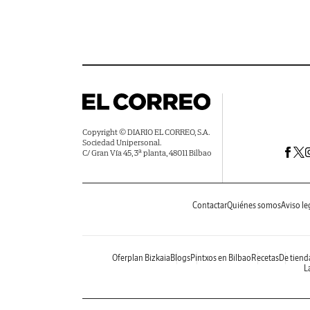
Copyright © DIARIO EL CORREO, S.A.
Sociedad Unipersonal.
C/ Gran Vía 45, 3ª planta, 48011 Bilbao
Contactar
Quiénes somos
Aviso le
Oferplan Bizkaia
Blogs
Pintxos en Bilbao
Recetas
De tiend
La