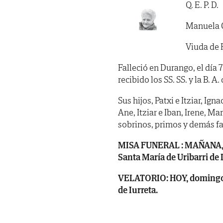
Q. E. P. D.
Manuela 
Viuda de F
Falleció en Durango, el día 
recibido los SS. SS. y la B. A
Sus hijos, Patxi e Itziar, Ig
Ane, Itziar e Iban, Irene, M
sobrinos, primos y demás fa
MISA FUNERAL : MAÑANA, lune
Santa María de Uribarri de
VELATORIO: HOY, domingo, 
de Iurreta.