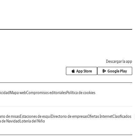
Descargar la app
App Store
Google Play
icidad
Mapa web
Compromisos editoriales
Política de cookies
rio de misas
Estaciones de esquí
Directorio de empresas
Ofertas Internet
Clasificados
a de Navidad
Lotería del Niño