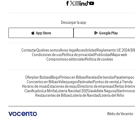
Descargar la app
App Store
Google Play
Contactar
Quiénes somos
Aviso legal
Accesibilidad
Reglamento UE 2024/10
Condiciones de uso
Política de privacidad
Publicidad
Mapa web
Compromisos editoriales
Política de cookies
Oferplan Bizkaia
Blogs
Pintxos en Bilbao
Recetas
De tiendas
Pasatiempos
Conciertos en Bilbao
Videojuegos
Festivales
Puntos de venta
La Tienda
Horario de misas
Estaciones de esquí
Directorio de empresas
Ofertas Intern
Clasificados
La Mirilla
Lotería Navidad 2025
Jaiak
Aste Nagusia
Startinnova
Restaurantes de Bilbao
Lotería de Navidad
Lotería del Niño
Webs de Vocento