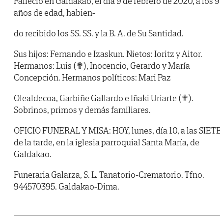
Falleció en Galdakao, el día 9 de febrero de 2020, a los 
años de edad, habien-
do recibido los SS. SS. y la B. A. de Su Santidad.
Sus hijos: Fernando e Izaskun. Nietos: Ioritz y Aitor.
Hermanos: Luis (✟), Inocencio, Gerardo y María
Concepción. Hermanos políticos: Mari Paz
Olealdecoa, Garbiñe Gallardo e Iñaki Uriarte (✟).
Sobrinos, primos y demás familiares.
OFICIO FUNERAL Y MISA: HOY, lunes, día 10, a las SIET
de la tarde, en la iglesia parroquial Santa María, de
Galdakao.
Funeraria Galarza, S. L. Tanatorio-Crematorio. Tfno.
944570395. Galdakao-Dima.