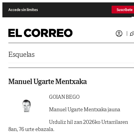
Saltar al contenido
Accede sin límites
Suscríbete
Esquelas
Manuel Ugarte Mentxaka
GOIAN BEGO
Manuel Ugarte Mentxaka jauna
Urduliz hil zan 2026ko Urtarrilaren
8an, 76 urte ebazala.