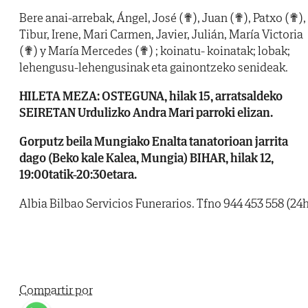
Bere anai-arrebak, Ángel, José (✟), Juan (✟), Patxo (✟),
Tibur, Irene, Mari Carmen, Javier, Julián, María Victoria
(✟) y María Mercedes (✟) ; koinatu- koinatak; lobak;
lehengusu-lehengusinak eta gainontzeko senideak.
HILETA MEZA: OSTEGUNA, hilak 15, arratsaldeko
SEIRETAN Urdulizko Andra Mari parroki elizan.
Gorputz beila Mungiako Enalta tanatorioan jarrita
dago (Beko kale Kalea, Mungia) BIHAR, hilak 12,
19:00tatik-20:30etara.
Albia Bilbao Servicios Funerarios. Tfno 944 453 558 (24h
Compartir por