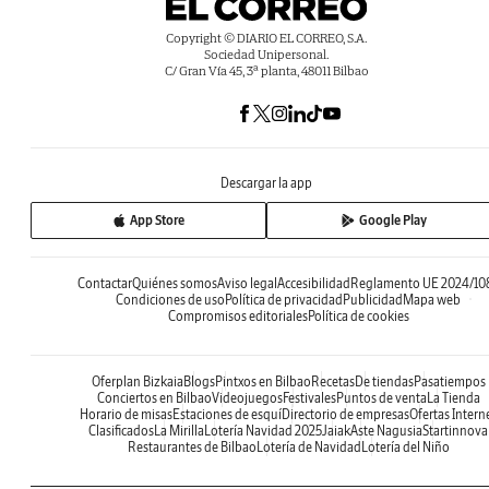
Copyright © DIARIO EL CORREO, S.A.
Sociedad Unipersonal.
C/ Gran Vía 45, 3ª planta, 48011 Bilbao
Descargar la app
App Store
Google Play
Contactar
Quiénes somos
Aviso legal
Accesibilidad
Reglamento UE 2024/10
Condiciones de uso
Política de privacidad
Publicidad
Mapa web
Compromisos editoriales
Política de cookies
Oferplan Bizkaia
Blogs
Pintxos en Bilbao
Recetas
De tiendas
Pasatiempos
Conciertos en Bilbao
Videojuegos
Festivales
Puntos de venta
La Tienda
Horario de misas
Estaciones de esquí
Directorio de empresas
Ofertas Intern
Clasificados
La Mirilla
Lotería Navidad 2025
Jaiak
Aste Nagusia
Startinnova
Restaurantes de Bilbao
Lotería de Navidad
Lotería del Niño